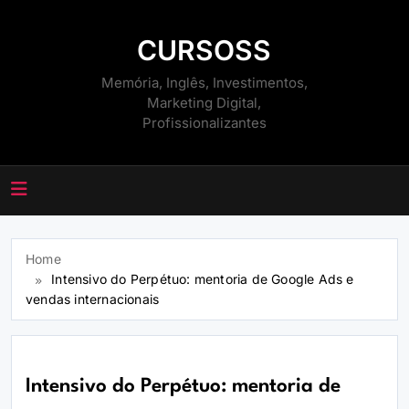
Skip
to
CURSOSS
content
Memória, Inglês, Investimentos,
Marketing Digital,
Profissionalizantes
Home
Intensivo do Perpétuo: mentoria de Google Ads e
vendas internacionais
Intensivo do Perpétuo: mentoria de