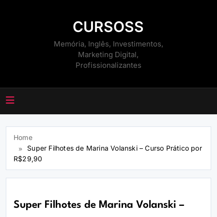
Skip
to
CURSOSS
content
Memória, Inglês, Investimentos,
Marketing Digital,
Profissionalizantes
Home
Super Filhotes de Marina Volanski – Curso Prático por
R$29,90
Super Filhotes de Marina Volanski –