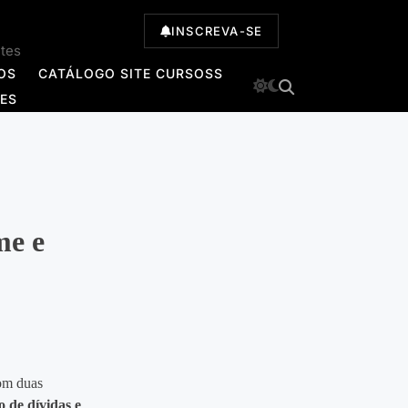
INSCREVA-SE
ntes
OS
CATÁLOGO SITE CURSOSS
TES
me e
com duas
 de dívidas e