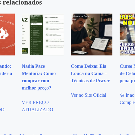
 relacionados
ando:
Nadia Pace
Como Deixar Ela
Curso 
der a
Mentoria: Como
Louca na Cama –
de Celu
comprar com
Técnicas de Prazer
pena p
melhor preço?
Ver no Site Oficial
🚀 Ir a
O
VER PREÇO
Comple
DO
ATUALIZADO