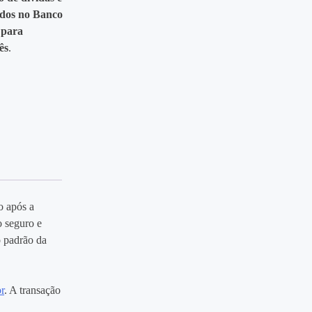
cidos no Banco
 para
ês
.
o após a
 seguro e
o padrão da
or
. A transação