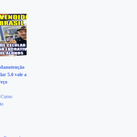
Manutenção
lar 5.0 vale a
reço
o Curso
to