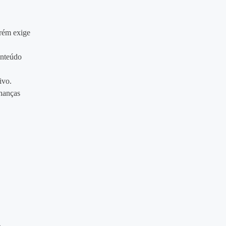
rém exige
onteúdo
ivo.
nanças