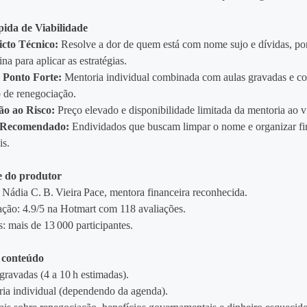
pida de Viabilidade
icto Técnico:
Resolve a dor de quem está com nome sujo e dívidas, po
ina para aplicar as estratégias.
 Ponto Forte:
Mentoria individual combinada com aulas gravadas e c
o de renegociação.
ão ao Risco:
Preço elevado e disponibilidade limitada da mentoria ao v
l Recomendado:
Endividados que buscam limpar o nome e organizar fi
is.
e do produtor
 Nádia C. B. Vieira Pace, mentora financeira reconhecida.
ção: 4.9/5 na Hotmart com 118 avaliações.
: mais de 13 000 participantes.
 conteúdo
gravadas (4 a 10 h estimadas).
ia individual (dependendo da agenda).