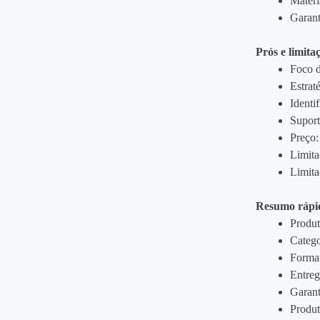
Materi
Garant
Prós e limita
Foco d
Estrat
Identi
Supor
Preço:
Limita
Limita
Resumo rápi
Produt
Catego
Format
Entreg
Garant
Produt