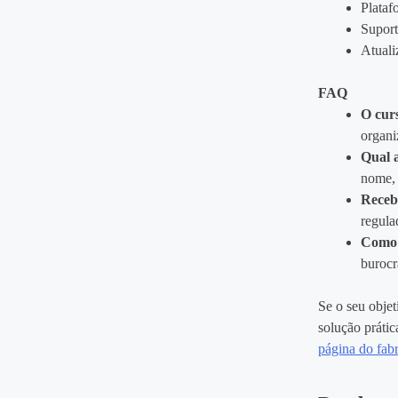
Plataf
Suport
Atuali
FAQ
O curs
organi
Qual a
nome, 
Receb
regula
Como 
burocr
Se o seu objet
solução prátic
página do fabr