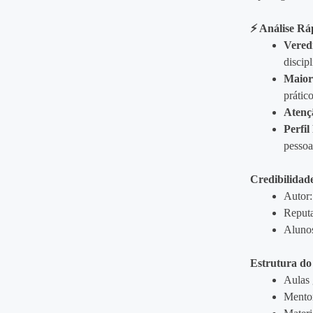
⚡ Análise Rá
Vered
discipl
Maior
prátic
Atenç
Perfi
pessoa
Credibilidad
Autor:
Reputa
Alunos
Estrutura do
Aulas 
Mentor