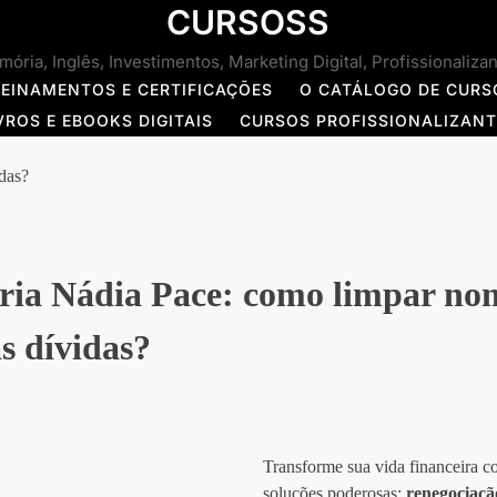
CURSOSS
ória, Inglês, Investimentos, Marketing Digital, Profissionaliza
REINAMENTOS E CERTIFICAÇÕES
O CATÁLOGO DE CURS
VROS E EBOOKS DIGITAIS
CURSOS PROFISSIONALIZAN
das?
ria Nádia Pace: como limpar no
as dívidas?
Transforme sua vida financeira 
soluções poderosas:
renegociação