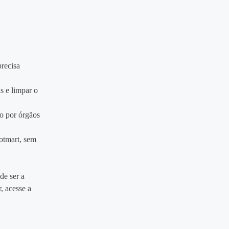
precisa
s e limpar o
do por órgãos
otmart, sem
de ser a
r, acesse a