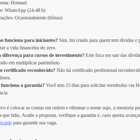
orma: Hotmart
e: WhatsApp (24‑48 h)
zações: Ocasionalmente (bônus)
o funciona para iniciantes?
Sim, foi criado para quem tem dívidas e 
zar a vida financeira do zero.
 diferença para cursos de investimento?
Este foca em sair das dívida
não em multiplicar patrimônio.
o certificado reconhecido?
Não há certificado profissional reconheci
dores.
funciona a garantia?
Você tem 15 dias para solicitar reembolso via H
acia.
ivo é colocar as contas em ordem e eliminar o nome sujo, a mentoria po
a que falta. Avalie a proposta, verifique a garantia e, caso queira avança
icante
para garantir sua vaga.