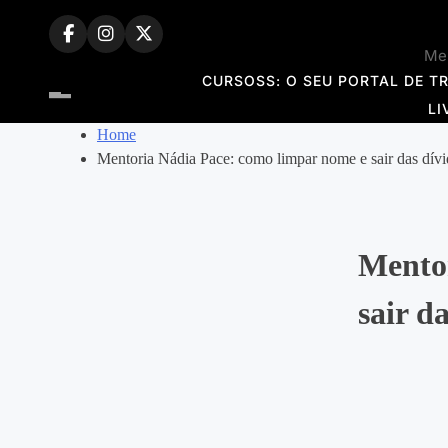
Skip
to
Mem
content
CURSOSS: O SEU PORTAL DE T
LI
Home
Mentoria Nádia Pace: como limpar nome e sair das dívi
Mento
sair d