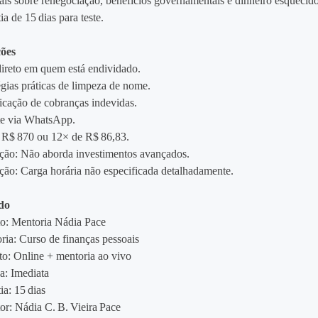
ais sobre renegociação, benefícios governamentais e dinheiro esquecido
ia de 15 dias para teste.
ções
ireto em quem está endividado.
égias práticas de limpeza de nome.
ficação de cobranças indevidas.
te via WhatsApp.
 R$ 870 ou 12× de R$ 86,83.
ção: Não aborda investimentos avançados.
ção: Carga horária não especificada detalhadamente.
do
o: Mentoria Nádia Pace
ria: Curso de finanças pessoais
o: Online + mentoria ao vivo
a: Imediata
ia: 15 dias
or: Nádia C. B. Vieira Pace