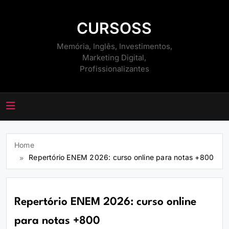
Skip
to
CURSOSS
content
Memória, Inglês, Investimentos,
Marketing Digital,
Profissionalizantes
Home
Repertório ENEM 2026: curso online para notas +800
Repertório ENEM 2026: curso online
para notas +800