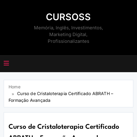
Skip
to
CURSOSS
content
Memória, Inglês, Investimentos,
Marketing Digital,
Profissionalizantes
Home
Curso de Cristaloterapia Certificado ABRATH –
Formação Avançada
Curso de Cristaloterapia Certificado