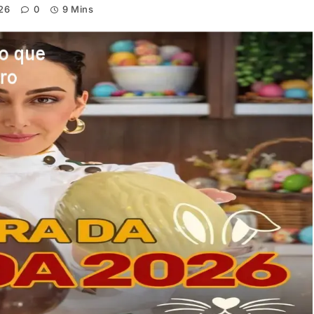
26
0
9 Mins