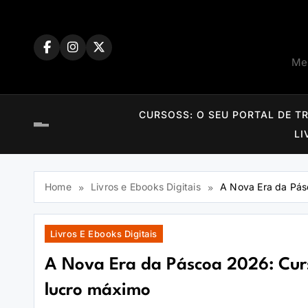
Skip
to
content
Mem
CURSOSS: O SEU PORTAL DE T
LI
Home
Livros e Ebooks Digitais
A Nova Era da Pás
Livros E Ebooks Digitais
A Nova Era da Páscoa 2026: Curs
lucro máximo