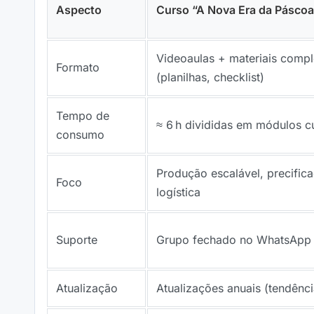
Aspecto
Curso “A Nova Era da Pásco
Videoaulas + materiais comp
Formato
(planilhas, checklist)
Tempo de
≈ 6 h divididas em módulos c
consumo
Produção escalável, precific
Foco
logística
Suporte
Grupo fechado no WhatsApp 
Atualização
Atualizações anuais (tendên