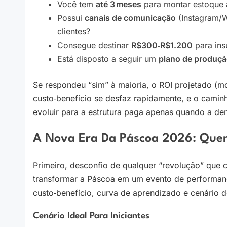
Você tem
até 3 meses
para montar estoque 
Possui
canais de comunicação
(Instagram/W
clientes?
Consegue destinar
R$300‑R$1.200
para ins
Está disposto a seguir um
plano de produç
Se respondeu “sim” à maioria, o ROI projetado (mod
custo‑benefício se desfaz rapidamente, e o cami
evoluir para a estrutura paga apenas quando a de
A Nova Era Da Páscoa 2026: Quem
Primeiro, desconfio de qualquer “revolução” que
transformar a Páscoa em um evento de performanc
custo‑benefício, curva de aprendizado e cenário d
Cenário Ideal Para Iniciantes