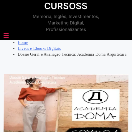
Skip
CURSOSS
to
Memória, Inglês, Investimentos,
content
Marketing Digital,
Profissionalizantes
Home
Livros e Ebooks Digitais
Dossiê Geral e Avaliação Técnica: Academia Doma Arquitetura