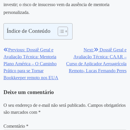
investir; o risco de insucesso vem da ausência de mentoria
personalizada.
Índice de Conteúdo
Previous:
Dossiê Geral e
Next:
Dossiê Geral e
Navegação
Avaliação Técnica: Mentoria
Avaliação Técnica: CAAR –
de
Plano América – O Caminho
Curso de Aplicador Aeroagrícola
Prático para se Tornar
Remoto- Lucas Fernando Peres
Post
Bookkeeper remoto nos EUA
Deixe um comentário
O seu endereço de e-mail não será publicado.
Campos obrigatórios
são marcados com
*
Comentário
*