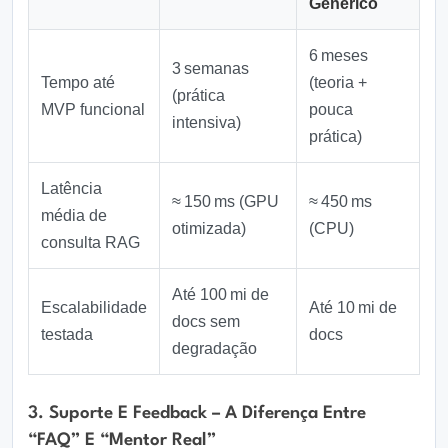
Genérico
6 meses
3 semanas
Tempo até
(teoria +
(prática
MVP funcional
pouca
intensiva)
prática)
Latência
≈ 150 ms (GPU
≈ 450 ms
média de
otimizada)
(CPU)
consulta RAG
Até 100 mi de
Escalabilidade
Até 10 mi de
docs sem
testada
docs
degradação
3. Suporte E Feedback – A Diferença Entre
“FAQ” E “mentor Real”