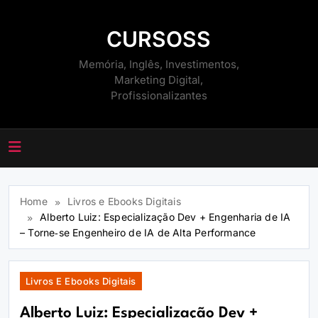
Skip
to
CURSOSS
content
Memória, Inglês, Investimentos,
Marketing Digital,
Profissionalizantes
Home
Livros e Ebooks Digitais
Alberto Luiz: Especialização Dev + Engenharia de IA
– Torne‑se Engenheiro de IA de Alta Performance
Livros E Ebooks Digitais
Alberto Luiz: Especialização Dev +