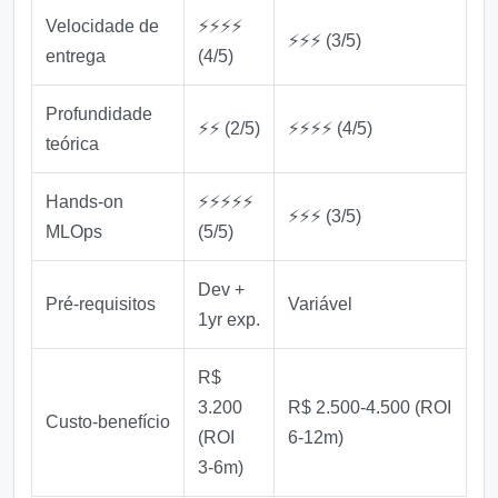
Velocidade de
⚡⚡⚡⚡
⚡⚡⚡ (3/5)
entrega
(4/5)
Profundidade
⚡⚡ (2/5)
⚡⚡⚡⚡ (4/5)
teórica
Hands‑on
⚡⚡⚡⚡⚡
⚡⚡⚡ (3/5)
MLOps
(5/5)
Dev +
Pré‑requisitos
Variável
1yr exp.
R$
3.200
R$ 2.500‑4.500 (ROI
Custo‑benefício
(ROI
6‑12m)
3‑6m)