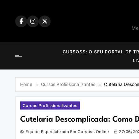
Skip
to
content
Mem
CURSOSS: O SEU PORTAL DE T
LI
Home
Cursos Profissionalizantes
Cutelaria Desco
Cursos Profissionalizantes
Cutelaria Descomplicada: Como 
Equipe Especializada Em Cursoss Online
27/06/20