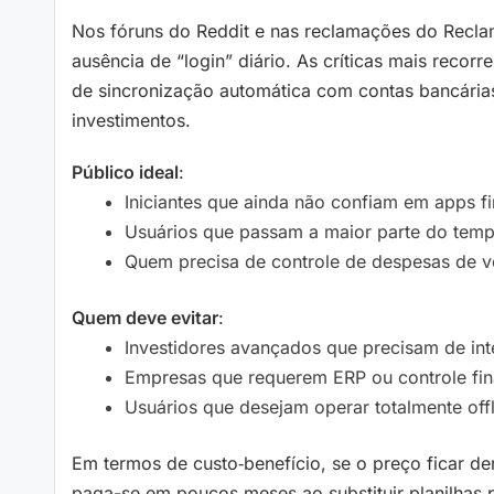
Nos fóruns do Reddit e nas reclamações do Reclam
ausência de “login” diário. As críticas mais reco
de sincronização automática com contas bancárias
investimentos.
Público ideal
:
Iniciantes que ainda não confiam em apps fi
Usuários que passam a maior parte do temp
Quem precisa de controle de despesas de v
Quem deve evitar
:
Investidores avançados que precisam de in
Empresas que requerem ERP ou controle fin
Usuários que desejam operar totalmente offl
Em termos de custo‑benefício, se o preço ficar de
paga-se em poucos meses ao substituir planilhas 