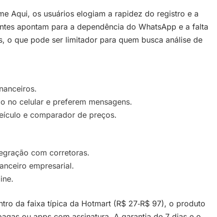
e Aqui, os usuários elogiam a rapidez do registro e a
rrentes apontam para a dependência do WhatsApp e a falta
, o que pode ser limitador para quem busca análise de
nanceiros.
o no celular e preferem mensagens.
eículo e comparador de preços.
tegração com corretoras.
anceiro empresarial.
ine.
ntro da faixa típica da Hotmart (R$ 27‑R$ 97), o produto
pagas ou apps com assinatura. A garantia de 7 dias e o