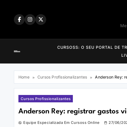
Skip
to
content
Mem
CURSOSS: O SEU PORTAL DE T
LI
Home
Cursos Profissionalizantes
Anderson Rey: r
Cursos Profissionalizantes
Anderson Rey: registrar gastos
Equipe Especializada Em Cursoss Online
27/06/20