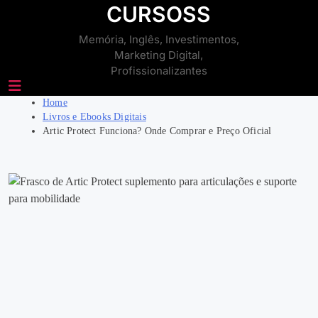
Skip
CURSOSS
to
Memória, Inglês, Investimentos,
content
Marketing Digital,
Profissionalizantes
Home
Livros e Ebooks Digitais
Artic Protect Funciona? Onde Comprar e Preço Oficial