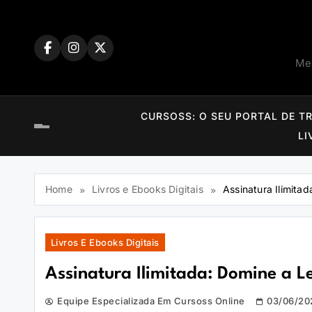
Skip
to
content
Mem
CURSOSS: O SEU PORTAL DE T
LI
Home
Livros e Ebooks Digitais
Assinatura Ilimita
Livros E Ebooks Digitais
Assinatura Ilimitada: Domine a L
Equipe Especializada Em Cursoss Online
03/06/20