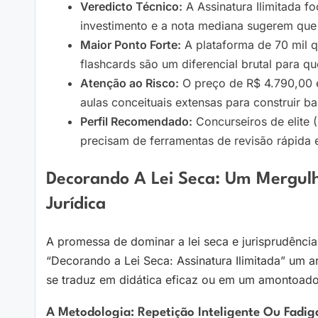
Veredicto Técnico:
A Assinatura Ilimitada f
investimento e a nota mediana sugerem que
Maior Ponto Forte:
A plataforma de 70 mil q
flashcards são um diferencial brutal para q
Atenção ao Risco:
O preço de R$ 4.790,00 é
aulas conceituais extensas para construir ba
Perfil Recomendado:
Concurseiros de elite 
precisam de ferramentas de revisão rápida e
Decorando A Lei Seca: Um Mergul
Jurídica
A promessa de dominar a lei seca e jurisprudênc
“Decorando a Lei Seca: Assinatura Ilimitada” um a
se traduz em didática eficaz ou em um amontoado 
A Metodologia: Repetição Inteligente Ou Fadi