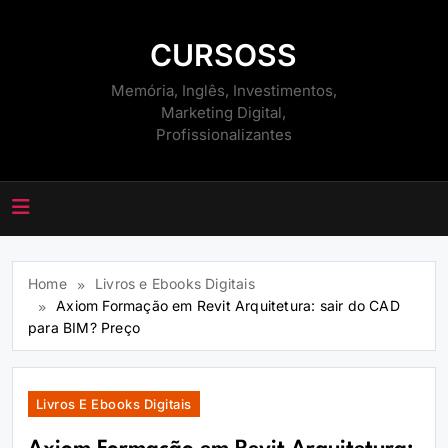
Skip
to
CURSOSS
content
Memória, Inglês, Investimentos,
Marketing Digital,
Profissionalizantes
Home
Livros e Ebooks Digitais
Axiom Formação em Revit Arquitetura: sair do CAD
para BIM? Preço
Livros E Ebooks Digitais