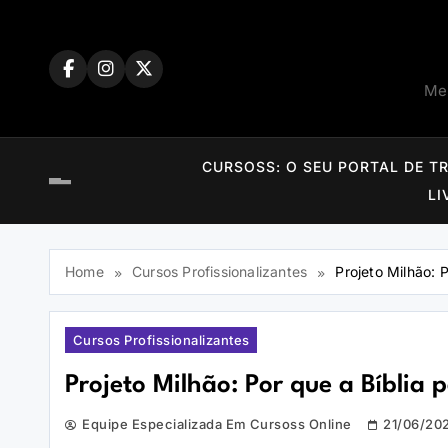
Skip
to
content
Mem
CURSOSS: O SEU PORTAL DE T
LI
Home
Cursos Profissionalizantes
Projeto Milhão: 
Cursos Profissionalizantes
Projeto Milhão: Por que a Bíblia 
Equipe Especializada Em Cursoss Online
21/06/20