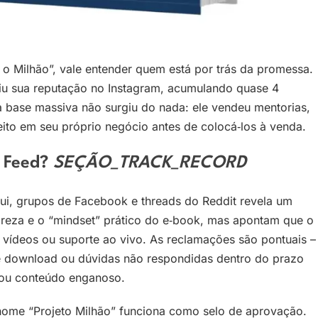
a o Milhão”, vale entender quem está por trás da promessa.
uiu sua reputação no Instagram, acumulando quase 4
a base massiva não surgiu do nada: ele vendeu mentorias,
eito em seu próprio negócio antes de colocá‑los à venda.
o Feed?
SEÇÃO_TRACK_RECORD
i, grupos de Facebook e threads do Reddit revela um
areza e o “mindset” prático do e‑book, mas apontam que o
 vídeos ou suporte ao vivo. As reclamações são pontuais –
de download ou dúvidas não respondidas dentro do prazo
 ou conteúdo enganoso.
nome “Projeto Milhão” funciona como selo de aprovação.