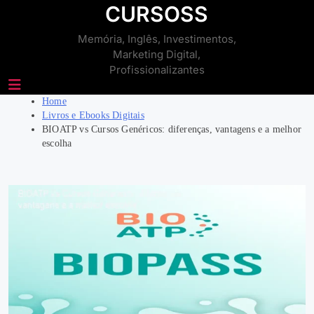
Skip
CURSOSS
to
Memória, Inglês, Investimentos,
content
Marketing Digital,
Profissionalizantes
Home
Livros e Ebooks Digitais
BIOATP vs Cursos Genéricos: diferenças, vantagens e a melhor
escolha