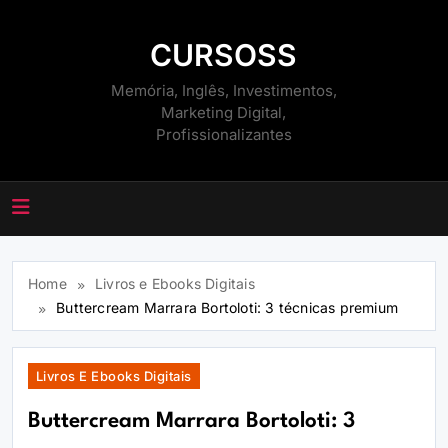
Skip
to
CURSOSS
content
Memória, Inglês, Investimentos,
Marketing Digital,
Profissionalizantes
Home
Livros e Ebooks Digitais
Buttercream Marrara Bortoloti: 3 técnicas premium
Livros E Ebooks Digitais
Buttercream Marrara Bortoloti: 3