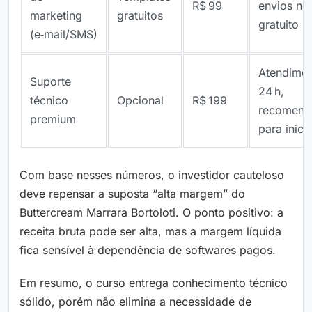
R$ 99
envios no
marketing
gratuitos
gratuito
(e‑mail/SMS)
Atendime
Suporte
24 h,
técnico
Opcional
R$ 199
recomend
premium
para inici
Com base nesses números, o investidor cauteloso
deve repensar a suposta “alta margem” do
Buttercream Marrara Bortoloti. O ponto positivo: a
receita bruta pode ser alta, mas a margem líquida
fica sensível à dependência de softwares pagos.
Em resumo, o curso entrega conhecimento técnico
sólido, porém não elimina a necessidade de