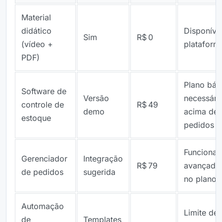
Material
didático
Disponíve
Sim
R$ 0
(vídeo +
plataform
PDF)
Plano bás
Software de
Versão
necessári
controle de
R$ 49
demo
acima de 
estoque
pedidos
Funcional
Gerenciador
Integração
R$ 79
avançada
de pedidos
sugerida
no plano 
Automação
Limite de
de
Templates