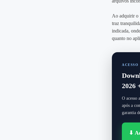
arquivos inco
Ao adquirir o
traz tranquil
indicada, ond
quanto no apl
ACESSO 
Downl
2026 
O acesso a
após a co
garantia 
⬇ Ac