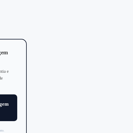
agem
ntia e
de
agem
nto.