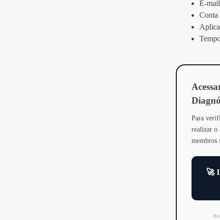
E‑mail
Conta 
Aplica
Tempo 
Acessa
Diagnó
Para verif
realizar o
membros sã
🚀 
Red