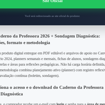
Site Oficial
Você será redirecionado ao site oficial do produtor.
derno da Professora 2026 + Sondagem Diagnóstica:
ções, formato e metodologia
m produto digital entregue em PDF editável e arquivos de apoio no Can
rio 2024, planners semanais e mensais, fichas de alunos, sondagens dia
arefas e áreas para reflexões pedagógicas. Não há carga horária definida,
metodologia combina planejamento ativo (planner) com registro reflexi
 avaliação contínua (boletim, sondagem).
ona o acesso e o download do Caderno da Professora
Diagnóstica
a, o comprador recebe um e‑mail com
login
e senha para a
área de m