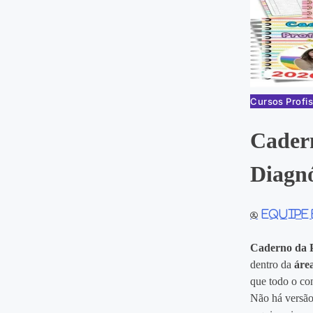
Cursos Profis
Cader
Diagnó
Equipe
Caderno da P
dentro da
áre
que todo o con
Não há versão