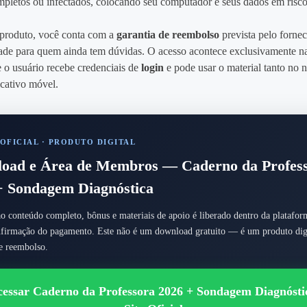
mpletos ou infectados, colocando seu computador e seus dados em risco
 produto, você conta com a
garantia de reembolso
prevista pelo fornec
idade para quem ainda tem dúvidas. O acesso acontece exclusivamente 
e o usuário recebe credenciais de
login
e pode usar o material tanto no 
icativo móvel.
OFICIAL · PRODUTO DIGITAL
oad e Área de Membros — Caderno da Profes
+ Sondagem Diagnóstica
o conteúdo completo, bônus e materiais de apoio é liberado dentro da plataform
nfirmação do pagamento. Este não é um download gratuito — é um produto dig
de reembolso.
essar Caderno da Professora 2026 + Sondagem Diagnóst