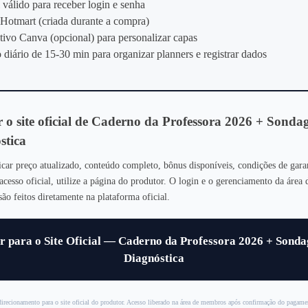
 válido para receber login e senha
Hotmart (criada durante a compra)
tivo Canva (opcional) para personalizar capas
diário de 15‑30 min para organizar planners e registrar dados
r o site oficial de Caderno da Professora 2026 + Sond
stica
icar preço atualizado, conteúdo completo, bônus disponíveis, condições de gara
 acesso oficial, utilize a página do produtor. O login e o gerenciamento da área 
o feitos diretamente na plataforma oficial.
Ir para o Site Oficial — Caderno da Professora 2026 + Sond
Diagnóstica
irecionamento para o site oficial do produtor. Acesso liberado na área de membros após confirmação do pagame