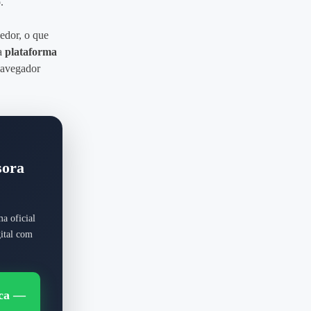
.
edor, o que
na
plataforma
navegador
sora
a oficial
ital com
ica —