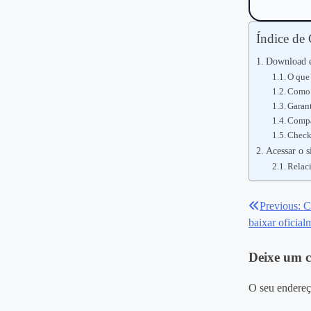
Índice de
Download e
O que
Como 
Garan
Compar
Check
Acessar o s
Relac
Previous:
C
Navegaç
baixar oficial
de
Deixe um 
Post
O seu endereç