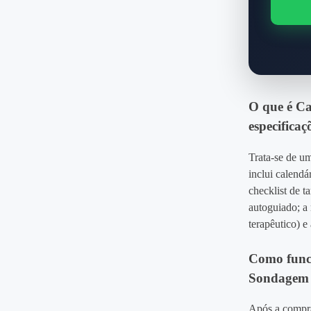
O que é Ca
especifica
Trata‑se de u
inclui calendá
checklist de t
autoguiado; a 
terapêutico) e
Como funci
Sondagem 
Após a compr