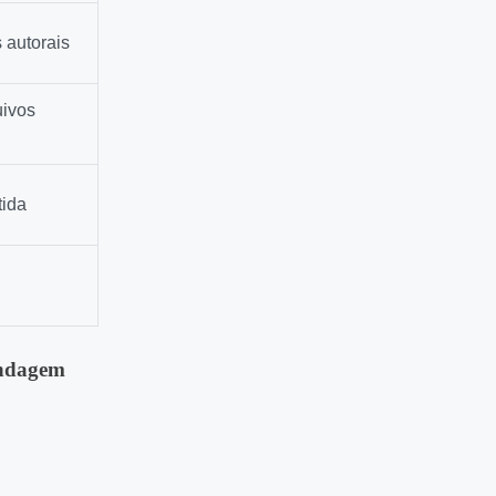
s autorais
uivos
tida
ondagem