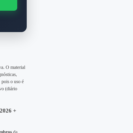
va. O material
gnósticas,
 pois o uso é
vo (diário
 2026 +
embros
da