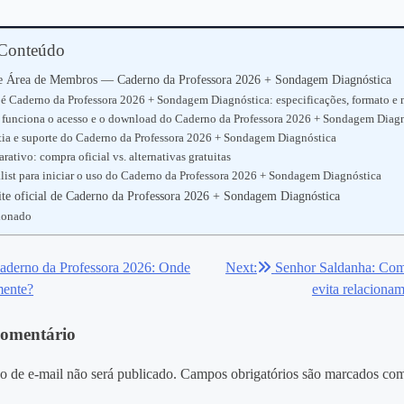
 Conteúdo
 Área de Membros — Caderno da Professora 2026 + Sondagem Diagnóstica
 é Caderno da Professora 2026 + Sondagem Diagnóstica: especificações, formato e
funciona o acesso e o download do Caderno da Professora 2026 + Sondagem Diag
tia e suporte do Caderno da Professora 2026 + Sondagem Diagnóstica
ativo: compra oficial vs. alternativas gratuitas
list para iniciar o uso do Caderno da Professora 2026 + Sondagem Diagnóstica
ite oficial de Caderno da Professora 2026 + Sondagem Diagnóstica
ionado
aderno da Professora 2026: Onde
Next:
Senhor Saldanha: Com
ão
mente?
evita relaciona
comentário
o de e-mail não será publicado.
Campos obrigatórios são marcados co