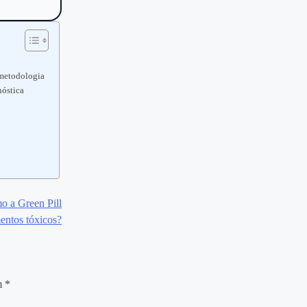
 metodologia
nóstica
o a Green Pill
mentos tóxicos?
m
*