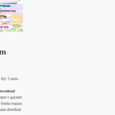
em
0
3 mins
ownload
mpra e garante
 forma segura.
am distribuir