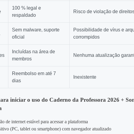
100 % legal e
e
Risco de violação de direito
respaldado
Sem malware, suporte
Possibilidade de vírus e arq
a
oficial
corrompidos
Incluídas na área de
es
Nenhuma atualização garan
membros
Reembolso em até 7
Inexistente
dias
para iniciar o uso do Caderno da Professora 2026 + S
a
o de internet estável para acessar a plataforma
itivo (PC, tablet ou smartphone) com navegador atualizado