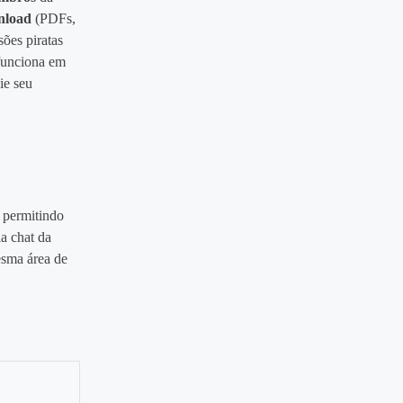
nload
(PDFs,
sões piratas
funciona em
ie seu
, permitindo
ia chat da
esma área de