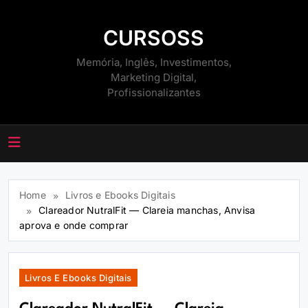
Skip
to
CURSOSS
content
Memória, Inglês, Investimentos,
Marketing Digital,
Profissionalizantes
Home
Livros e Ebooks Digitais
Clareador NutralFit — Clareia manchas, Anvisa
aprova e onde comprar
Livros E Ebooks Digitais