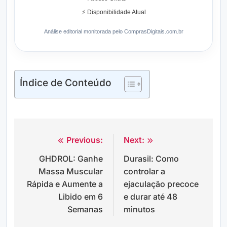
⚡ Disponibilidade Atual
Análise editorial monitorada pelo ComprasDigitais.com.br
Índice de Conteúdo
Previous:
Next:
Navegação
GHDROL: Ganhe
Durasil: Como
de
Massa Muscular
controlar a
Post
Rápida e Aumente a
ejaculação precoce
Libido em 6
e durar até 48
Semanas
minutos