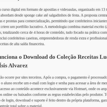
 curso digital em formato de apostilas e videoaulas, organizado em 13
 abordam desde sponge cake até salgadinhos de festa. A proposta centra
das e prontas para comercialização, permitindo que confeiteiros iniciante
 criem um portfólio lucrativo. A metodologia combina material escrito (a
, totalizando cerca de 4 horas de conteúdo, tudo focado na prática com
nclui confeiteiras caseiras, empreendedoras de renda extra e profissionai
eitas de alta saída financeira.
ciona o Download do Coleção Receitas Lu
Ísis Alvarez
o ocorre por sites terceiros. Após a compra, o pagamento é processad
, o aluno recebe um e‑mail com login e senha para acessar a área de m
 acesso ao conteúdo acontece exclusivamente via Hotmart, onde os ar
os online ou baixados conforme as regras estabelecidas pelo produtor. 
de login, download e suporte é feito dentro da própria plataforma, gar
ntrole total sobre o material.