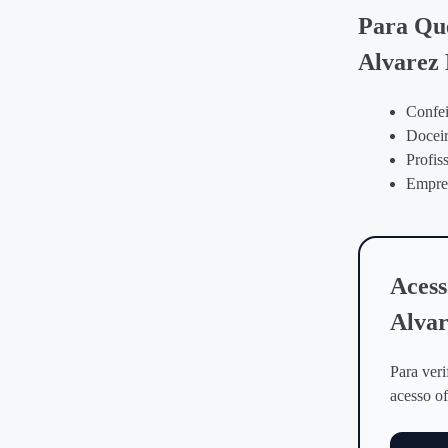
Para Que
Alvarez 
Confei
Doceir
Profis
Empree
Acess
Alvar
Para veri
acesso of