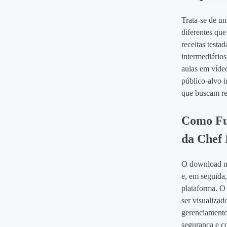
Trata‑se de um
diferentes que
receitas testa
intermediários
aulas em vídeo
público‑alvo i
que buscam rec
Como Fun
da Chef 
O download nã
e, em seguida
plataforma. O
ser visualizad
gerenciamento 
segurança e co