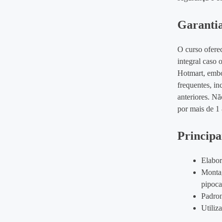
Garantia
O curso ofere
integral caso 
Hotmart, embor
frequentes, i
anteriores. Nã
por mais de 1
Principa
Elabor
Montag
pipoca
Padron
Utiliz