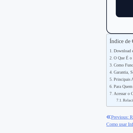
Índice de
Download e
O Que É o C
Como Funci
Garantia, 
Principais
Para Quem 
Acessar o C
Relac
Previous:
R
Navegaç
Como usar Inf
de