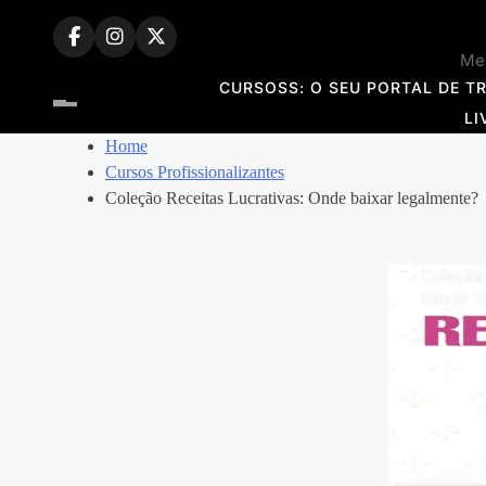
Skip
to
Mem
content
CURSOSS: O SEU PORTAL DE T
LI
Home
Cursos Profissionalizantes
Coleção Receitas Lucrativas: Onde baixar legalmente?