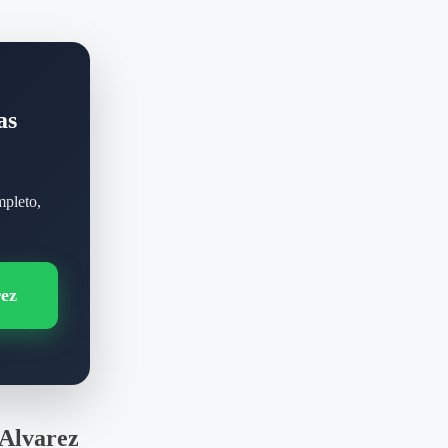
as
mpleto,
rez
 Alvarez