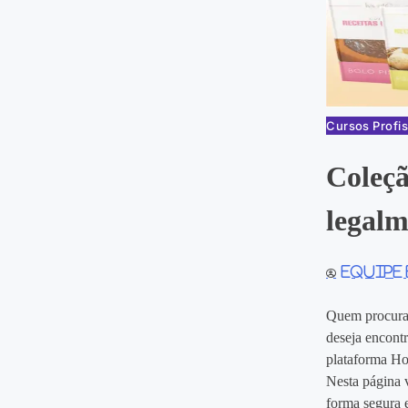
Cursos Profis
Coleçã
legalm
Equipe
Quem procur
deseja encontr
plataforma Hot
Nesta página v
forma segura e