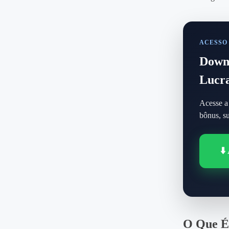
ACESSO
Downl
Lucra
Acesse a 
bônus, su
⬇️
O Que É 