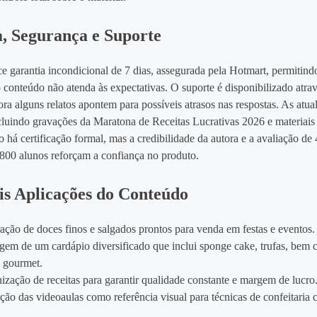
, Segurança e Suporte
ce garantia incondicional de 7 dias, assegurada pela Hotmart, permitin
o conteúdo não atenda às expectativas. O suporte é disponibilizado atra
a alguns relatos apontem para possíveis atrasos nas respostas. As atua
ncluindo gravações da Maratona de Receitas Lucrativas 2026 e materiais
o há certificação formal, mas a credibilidade da autora e a avaliação de 4
 800 alunos reforçam a confiança no produto.
is Aplicações do Conteúdo
ação de doces finos e salgados prontos para venda em festas e eventos.
em de um cardápio diversificado que inclui sponge cake, trufas, bem 
 gourmet.
ização de receitas para garantir qualidade constante e margem de lucro
ação das videoaulas como referência visual para técnicas de confeitaria 