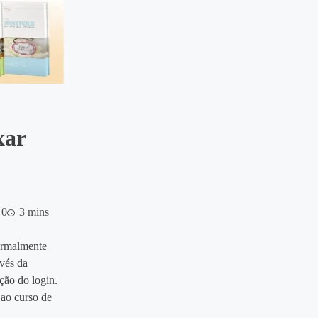
xar
0
3 mins
rmalmente
avés da
ção do login.
 ao curso de