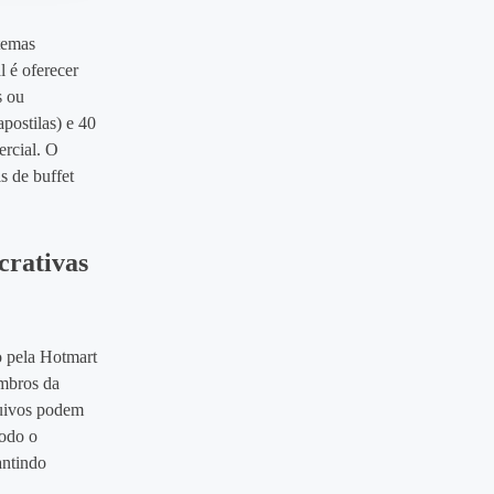
 temas
l é oferecer
s ou
postilas) e 40
ercial. O
s de buffet
crativas
o pela Hotmart
embros da
quivos podem
Todo o
antindo