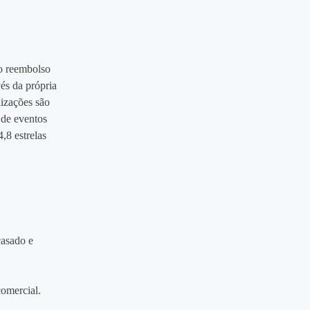
do reembolso
vés da própria
lizações são
 de eventos
,8 estrelas
casado e
.
comercial.