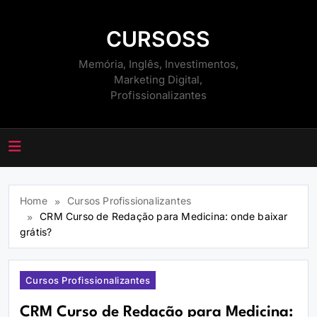
Skip
to
CURSOSS
content
Memória, Inglês, Investimentos,
Marketing Digital,
Profissionalizantes
Home
Cursos Profissionalizantes
CRM Curso de Redação para Medicina: onde baixar
grátis?
Cursos Profissionalizantes
CRM Curso de Redação para Medicina: