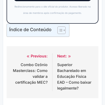
Redirecionamento para o site oficial do produtor. Acesso liberado na
área de membros após confirmação do pagamento.
Índice de Conteúdo
Previous:
Next:
Navegação
Combo Ozônio
Superior
de
Masterclass: Como
Bacharelado em
Post
validar a
Educação Física
certificação MEC?
EAD – Como baixar
legalmente?