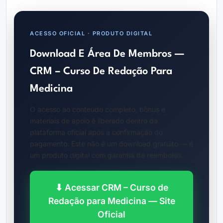
ACESSO OFICIAL · PRODUTO DIGITAL
Download E Área De Membros —
CRM – Curso De Redação Para
Medicina
O acesso ao conteúdo completo, bônus e
materiais de apoio é liberado dentro da
plataforma oficial após a confirmação do
pagamento. Este não é um download gratuito — é
um produto digital com garantia de reembolso.
⬇ Acessar CRM – Curso de
Redação para Medicina — Site
Oficial