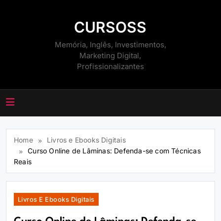
Skip
to
CURSOSS
content
Memória, Inglês, Investimentos,
Marketing Digital,
Profissionalizantes
Home
Livros e Ebooks Digitais
Curso Online de Lâminas: Defenda-se com Técnicas
Reais
Livros E Ebooks Digitais