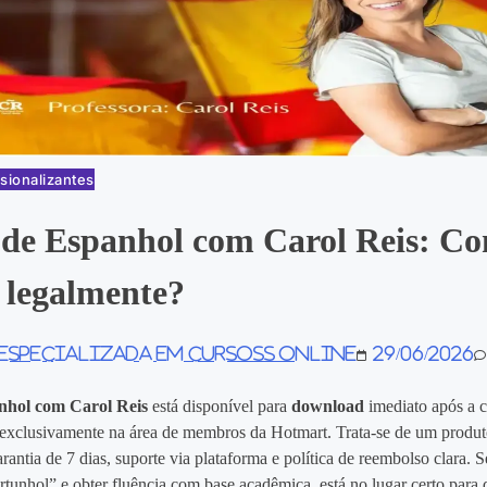
sionalizantes
 de Espanhol com Carol Reis: C
 legalmente?
 especializada em Cursoss Online
29/06/2026
nhol com Carol Reis
está disponível para
download
imediato após a 
 exclusivamente na área de membros da Hotmart. Trata‑se de um produto
arantia de 7 dias, suporte via plataforma e política de reembolso clara. 
rtunhol” e obter fluência com base acadêmica, está no lugar certo para