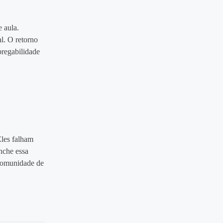
 aula.
al. O retorno
pregabilidade
Eles falham
nche essa
 comunidade de