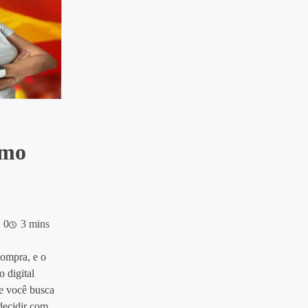
omo
0
3 mins
compra, e o
 digital
Se você busca
 decidir com