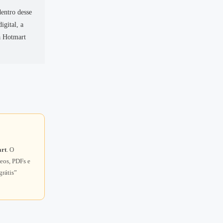
dentro desse
igital, a
 a Hotmart
rt
. O
eos, PDFs e
grátis”