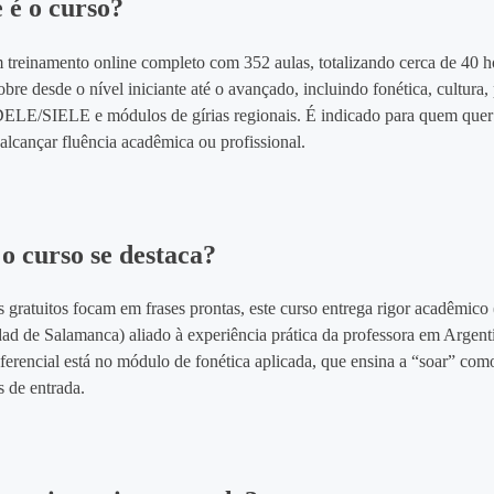
 é o curso?
m treinamento online completo com 352 aulas, totalizando cerca de 40 h
re desde o nível iniciante até o avançado, incluindo fonética, cultura,
ELE/SIELE e módulos de gírias regionais. É indicado para quem quer 
alcançar fluência acadêmica ou profissional.
o curso se destaca?
 gratuitos focam em frases prontas, este curso entrega rigor acadêmic
dad de Salamanca) aliado à experiência prática da professora em Argent
erencial está no módulo de fonética aplicada, que ensina a “soar” como
s de entrada.