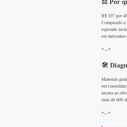
⚖️ Por q
R$ 197 por 40
Comparado a cu
esperado inclu
em mercados 
*—*
🛠️ Diag
Materiais gra
em consolidar
lacuna ao ofe
mais de 600 a
*—*