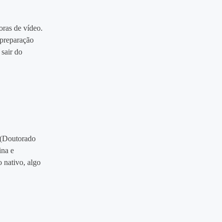
oras de vídeo.
 preparação
sair do
o (Doutorado
ina e
 nativo, algo