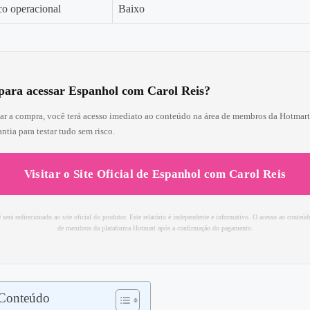
sco operacional
Baixo
para acessar Espanhol com Carol Reis?
ar a compra, você terá acesso imediato ao conteúdo na área de membros da Hotmart
antia para testar tudo sem risco.
Visitar o Site Oficial de Espanhol com Carol Reis
 será redirecionado ao site oficial do produtor. Este relatório é independente e informativo. O acesso ao conteúd
de membros da plataforma Hotmart após a confirmação do pagamento.
 Conteúdo