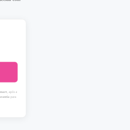
mart
, após a
arantia
para