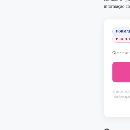
informação co
FORMATO
PRODUT
Garanta se
O download
confirmação