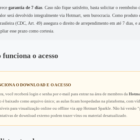
erece
garantia de 7 dias
. Caso não fique satisfeito, basta solicitar o reembolso 
alor será devolvido integralmente via Hotmart, sem burocracia. Como produto d
brasileira (CDC, Art. 49) assegura o direito de arrependimento em até 7 dias, e
liar esse prazo como cortesia.
 funciona o acesso
CIONA O DOWNLOAD E O ACESSO
a, você receberá login e senha por e‑mail para entrar na área de membros da
Hotma
 é baixado como arquivo único; as aulas ficam hospedadas na plataforma, com víd
íveis para visualização online ou offline via app Hotmart Sparkle. Não há versão “
entativas de download externo podem trazer vírus ou material desatualizado.