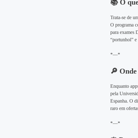
📚 O que
Trata‑se de u
O programa cob
para exames D
“portunhol” e 
*—*
🔎 Onde 
Enquanto apps
pela Universi
Espanha. O dif
raro em oferta
*—*