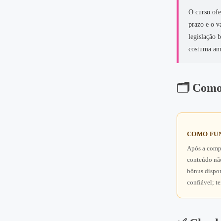
O curso of
prazo e o v
legislação 
costuma amp
🗂️ Como
COMO FUN
Após a compr
conteúdo não
bônus dispon
confiável; t