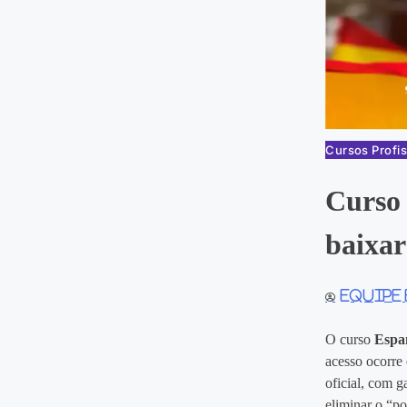
Cursos Profis
Curso
baixar
Equipe
O curso
Espa
acesso ocorre
oficial, com g
eliminar o “po