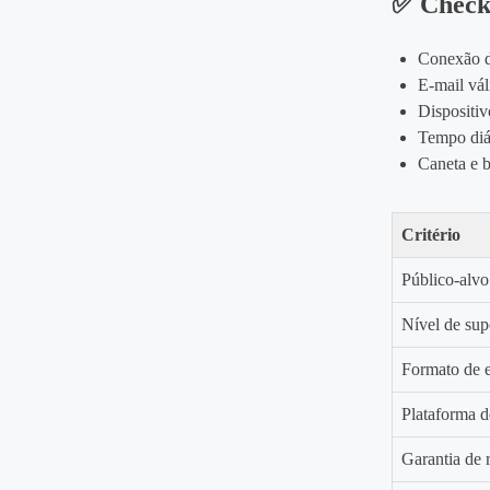
✅ Checkl
Conexão d
E‑mail vál
Dispositi
Tempo diá
Caneta e b
Critério
Público‑alvo
Nível de sup
Formato de 
Plataforma d
Garantia de