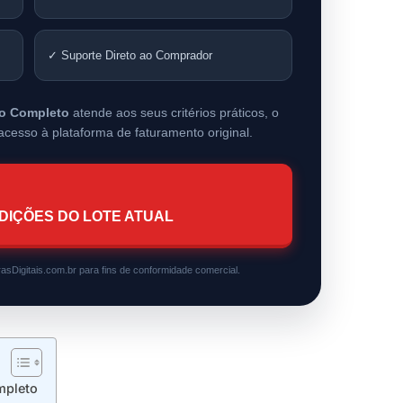
✓ Suporte Direto ao Comprador
ão Completo
atende aos seus critérios práticos, o
cesso à plataforma de faturamento original.
DIÇÕES DO LOTE ATUAL
asDigitais.com.br para fins de conformidade comercial.
mpleto