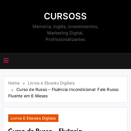
Skip
to
CURSOSS
content
Memória, Inglês, Investimentos,
Marketing Digital,
Profissionalizantes
Home
Livros e Ebooks Digitais
Curso de Russo – Fluência Incondicional: Fale Russo
Fluente em 6 Meses
Livros E Ebooks Digitais