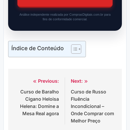
Análise independente realizada por ComprasDigitais.com.br para
fins de conformidade comercial.
Índice de Conteúdo
Previous:
Next:
Navegação
Curso de Baralho
Curso de Russo
de
Cigano Heloisa
Fluência
Post
Helena: Domine a
Incondicional –
Mesa Real agora
Onde Comprar com
Melhor Preço