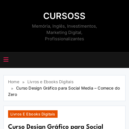
Skip
to
CURSOSS
content
Memória, Inglês, Investimentos,
Marketing Digital,
Profissionalizantes
Home
Livros e Ebooks Digitais
Curso Design Gráfico para Social Media – Comece do
Zero
Livros E Ebooks Digitais
Curso Design Gráfico para Social