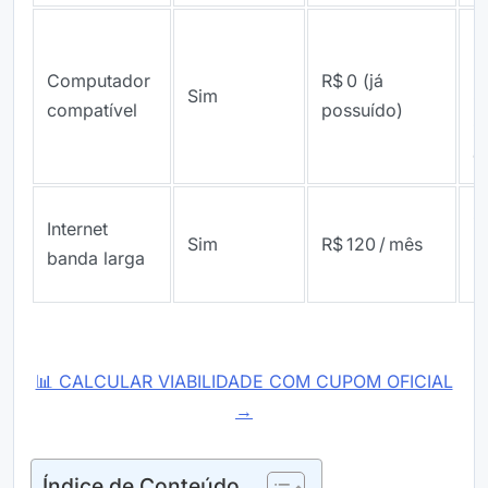
R
m
Computador
R$ 0 (já
Sim
8
compatível
possuído)
G
c
S
Internet
Sim
R$ 120 / mês
H
banda larga
P
📊 CALCULAR VIABILIDADE COM CUPOM OFICIAL
→
Índice de Conteúdo