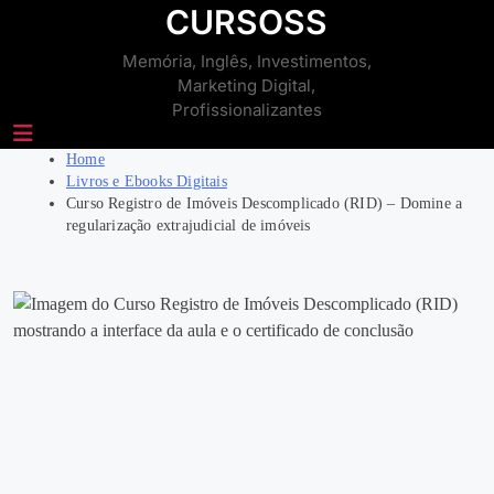
Skip
CURSOSS
to
Memória, Inglês, Investimentos,
content
Marketing Digital,
Profissionalizantes
Home
Livros e Ebooks Digitais
Curso Registro de Imóveis Descomplicado (RID) – Domine a
regularização extrajudicial de imóveis