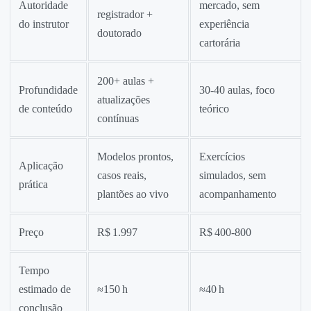
Autoridade
mercado, sem
registrador +
do instrutor
experiência
doutorado
cartorária
200+ aulas +
Profundidade
30‑40 aulas, foco
atualizações
de conteúdo
teórico
contínuas
Modelos prontos,
Exercícios
Aplicação
casos reais,
simulados, sem
prática
plantões ao vivo
acompanhamento
Preço
R$ 1.997
R$ 400‑800
Tempo
estimado de
≈150 h
≈40 h
conclusão