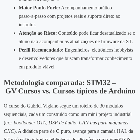
Maior Ponto Forte:
Acompanhamento prático
passo‑a‑passo com projetos reais e suporte direto ao
instrutor.
Atenção ao Risco:
Conteúdo pode ficar desatualizado se o
aluno não acompanhar as atualizações de firmware da ST.
Perfil Recomendado:
Engenheiros, eletrônicos hobbyists
e desenvolvedores que buscam transformar conhecimento
em produto viável.
Metodologia comparada: STM32 –
GV Cursos vs. Cursos típicos de Arduino
O curso do Gabriel Vigiano segue um roteiro de 30 módulos
sequenciais, cada um construído como um mini‑projeto industrial
(ex.:
bootloader OTA
,
DSP de áudio
,
CAN bus para máquinas
CNC
). A didática parte de
C
puro, avança para a camada HAL da
ST e só então introduz bibliotecas de alto nível como
FreeRTOS