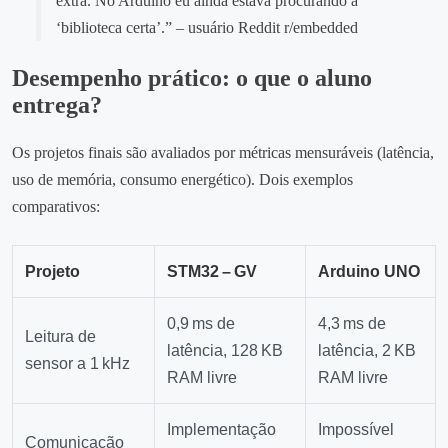
extra. No Arduino eu ainda estava procurando a
‘biblioteca certa’.” – usuário Reddit r/embedded
Desempenho prático: o que o aluno
entrega?
Os projetos finais são avaliados por métricas mensuráveis (latência,
uso de memória, consumo energético). Dois exemplos
comparativos:
Projeto
STM32 – GV
Arduino UNO
0,9 ms de
4,3 ms de
Leitura de
latência, 128 KB
latência, 2 KB
sensor a 1 kHz
RAM livre
RAM livre
Implementação
Impossível
Comunicação