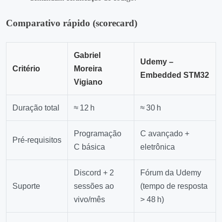
Comparativo rápido (scorecard)
Gabriel
Udemy –
Critério
Moreira
Embedded STM32
Vigiano
Duração total
≈ 12 h
≈ 30 h
Programação
C avançado +
Pré‑requisitos
C básica
eletrônica
Discord + 2
Fórum da Udemy
Suporte
sessões ao
(tempo de resposta
vivo/mês
> 48 h)