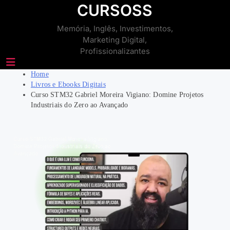
Skip
CURSOSS
to
Memória, Inglês, Investimentos,
content
Marketing Digital,
Profissionalizantes
Home
Livros e Ebooks Digitais
Curso STM32 Gabriel Moreira Vigiano: Domine Projetos
Industriais do Zero ao Avançado