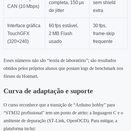
completa, 150 µs
sem shield
CAN (10 Mbps)
de jitter
extra
Interface gráfica
60 fps estável,
30 fps,
TouchGFX
2 MB Flash
frame‑skip
(320×240)
usado
frequente
Esses números não são “teoria de laboratório”; são resultados
obtidos pelos próprios alunos que postam logs de benchmark nos
fóruns da Hotmart.
Curva de adaptação e suporte
O curso reconhece que a transição de “Arduino hobby” para
“STM32 profissional” tem um ponto de atrito: a linguagem C e o
ambiente de depuração (ST‑Link, OpenOCD). Para mitigar, a
plataforma inclui: