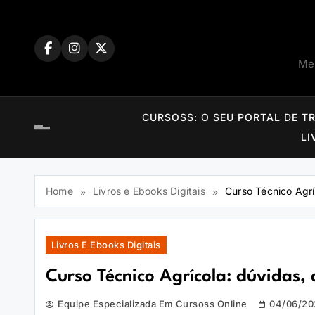
Skip
to
content
Mem
CURSOSS: O SEU PORTAL DE T
LI
Home
Livros e Ebooks Digitais
Curso Técnico Agrí
Livros E Ebooks Digitais
Curso Técnico Agrícola: dúvidas,
Equipe Especializada Em Cursoss Online
04/06/20