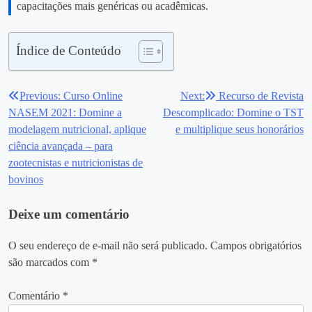
capacitações mais genéricas ou acadêmicas.
Índice de Conteúdo
Previous:
Curso Online
Next:
Recurso de Revista
Navegação
NASEM 2021: Domine a
Descomplicado: Domine o TST
de
modelagem nutricional, aplique
e multiplique seus honorários
ciência avançada – para
Post
zootecnistas e nutricionistas de
bovinos
Deixe um comentário
O seu endereço de e-mail não será publicado.
Campos obrigatórios
são marcados com
*
Comentário
*