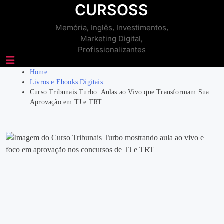
Skip
CURSOSS
to
Memória, Inglês, Investimentos,
content
Marketing Digital,
Profissionalizantes
Home
Livros e Ebooks Digitais
Curso Tribunais Turbo: Aulas ao Vivo que Transformam Sua
Aprovação em TJ e TRT