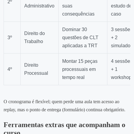
2º
Administrativo
suas
estudo de
consequências
caso
Dominar 30
3 sessões
Direito do
3º
questões de CLT
+ 2
Trabalho
aplicadas a TRT
simulados
Montar 15 peças
4 sessões
Direito
4º
processuais em
+ 1
Processual
tempo real
workshop
O cronograma é flexível; quem perde uma aula tem acesso ao
replay, mas o ponto de entrega (formulário) continua obrigatório.
Ferramentas extras que acompanham o
curso