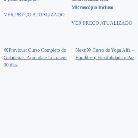
Microscópio Incluso
VER PREÇO ATUALIZADO
VER PREÇO ATUALIZADO
Previous:
Curso Completo de
Next:
Curso de Yoga Alfa –
Navegação
Geladeiras: Aprenda e Lucre em
Equilíbrio, Flexibilidade e Paz
de
90 dias
Post