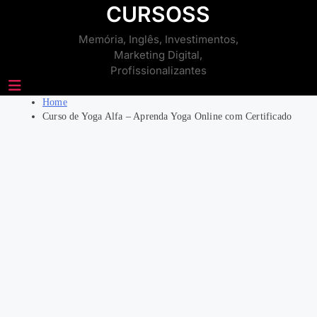
Skip
CURSOSS
to
Memória, Inglês, Investimentos,
content
Marketing Digital,
Profissionalizantes
Home
Curso de Yoga Alfa – Aprenda Yoga Online com Certificado