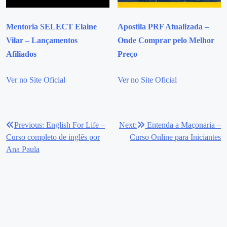
Mentoria SELECT Elaine
Apostila PRF Atualizada –
Vilar – Lançamentos
Onde Comprar pelo Melhor
Afiliados
Preço
Ver no Site Oficial
Ver no Site Oficial
Previous:
English For Life –
Next:
Entenda a Maçonaria –
Navegação
Curso completo de inglês por
Curso Online para Iniciantes
de
Ana Paula
Post