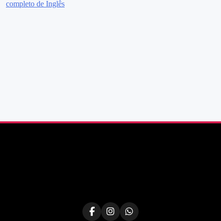
de
completo de Inglês
Post