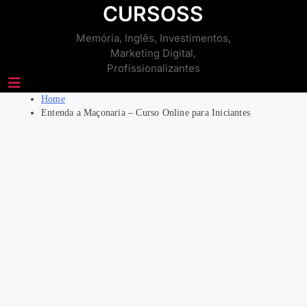
Skip
CURSOSS
to
Memória, Inglês, Investimentos,
content
Marketing Digital,
Profissionalizantes
Home
Entenda a Maçonaria – Curso Online para Iniciantes