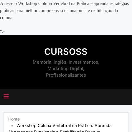
Acesse o Workshop Coluna Vertebral na Prática e aprenda estratégias
práticas para melhor compreensão da anatomia e reabilitação da
coluna.
">
Skip
to
CURSOSS
content
Memória, Inglês, Investimentos,
Marketing Digital,
Profissionalizantes
Home
Workshop Coluna Vertebral na Prática: Aprenda
Abordagens Funcionais e Reabilitação Postural