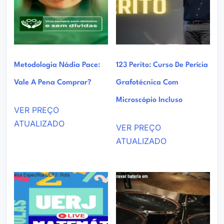
Metodologia Nádia Pace:
123 Perito: Curso De Perícia
Vale A Pena Comprar?
Grafotécnica Com
Microscópio Incluso
VER PREÇO
ATUALIZADO
VER PREÇO
ATUALIZADO