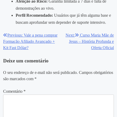
Atenção ao Risco:
Garantia limitada a 7 dias e falta de
demonstrações ao vivo.
Perfil Recomendado:
Usuários que já têm alguma base e
buscam aprofundar sem depender de suporte intensivo.
Previous:
Vale a pena comprar
Next:
Curso Maria Mãe de
Navegação
Formação Afiliado Avançado +
Jesus – História Profunda e
de
Kit Fast Dólar?
Oferta Oficial
Post
Deixe um comentário
O seu endereço de e-mail não será publicado.
Campos obrigatórios
são marcados com
*
Comentário
*