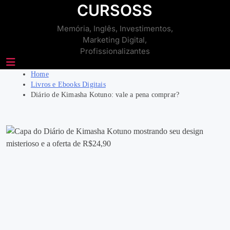
Skip
CURSOSS
to
Memória, Inglês, Investimentos,
content
Marketing Digital,
Profissionalizantes
Home
Livros e Ebooks Digitais
Diário de Kimasha Kotuno: vale a pena comprar?