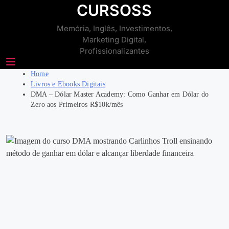
Skip
CURSOSS
to
Memória, Inglês, Investimentos,
content
Marketing Digital,
Profissionalizantes
Home
Livros e Ebooks Digitais
DMA – Dólar Master Academy: Como Ganhar em Dólar do
Zero aos Primeiros R$10k/mês