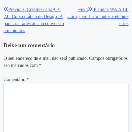
Previous:
CreativeLab.IA™
Next:
Planilha WAIS-III:
Navegação
2.0: Curso prático de Design IA
Corrija em 1‑2 minutos e elimine
de
para criar artes de alta conversão
erros
em minutos
Post
Deixe um comentário
O seu endereço de e-mail não será publicado.
Campos obrigatórios
são marcados com
*
Comentário
*