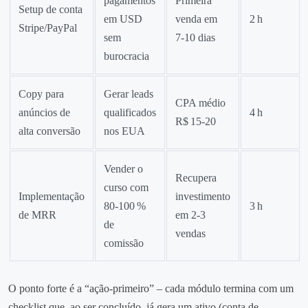
pagamentos
Primeira
Setup de conta
em USD
venda em
2 h
Stripe/PayPal
sem
7‑10 dias
burocracia
Copy para
Gerar leads
CPA médio
anúncios de
qualificados
4 h
R$ 15‑20
alta conversão
nos EUA
Vender o
Recupera
curso com
Implementação
investimento
80‑100 %
3 h
de MRR
em 2‑3
de
vendas
comissão
O ponto forte é a “ação‑primeiro” – cada módulo termina com um
checklist que, ao ser concluído, já gera um ativo (conta de