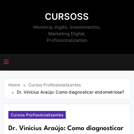
Skip
to
CURSOSS
content
Memória, Inglês, Investimentos,
Marketing Digital,
Profissionalizantes
Home
Cursos Profissionalizantes
Dr. Vinícius Araújo: Como diagnosticar endometriose?
Cursos Profissionalizantes
Dr. Vinícius Araújo: Como diagnosticar