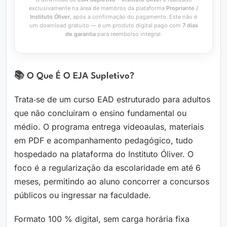
exclusivamente na área de membros da plataforma
Propriante /
Instituto Óliver
, após a confirmação do pagamento. Este não é
um download gratuito — é um produto digital pago com
7 dias
de garantia
para reembolso integral.
📚 O Que É O EJA Supletivo?
Trata‑se de um curso EAD estruturado para adultos
que não concluíram o ensino fundamental ou
médio. O programa entrega videoaulas, materiais
em PDF e acompanhamento pedagógico, tudo
hospedado na plataforma do Instituto Óliver. O
foco é a regularização da escolaridade em até 6
meses, permitindo ao aluno concorrer a concursos
públicos ou ingressar na faculdade.
Formato 100 % digital, sem carga horária fixa