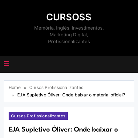
Skip
to
CURSOSS
content
Memória, Inglês, Investimentos,
Marketing Digital,
Profissionalizantes
Home
Cursos Profissionalizantes
EJA Supletivo Óliver: Onde baixar o material oficial?
Cursos Profissionalizantes
EJA Supletivo Óliver: Onde baixar o