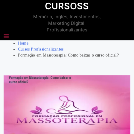
Skip
CURSOSS
to
Memória, Inglês, Investimentos,
content
Marketing Digital,
Profissionalizantes
Home
Cursos Profissionalizantes
Formação em Massoterapia: Como baixar o curso oficial?