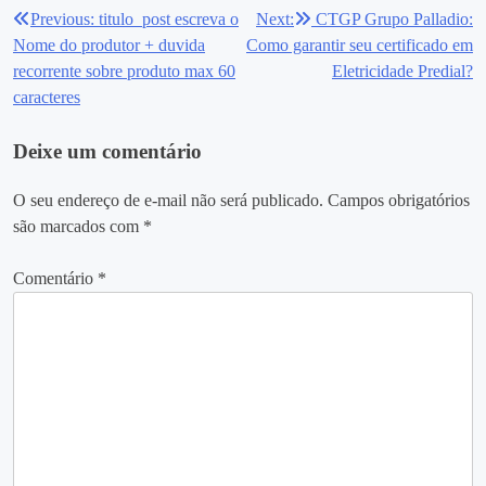
Previous:
titulo_post escreva o
Next:
CTGP Grupo Palladio:
Navegação
Nome do produtor + duvida
Como garantir seu certificado em
de
recorrente sobre produto max 60
Eletricidade Predial?
caracteres
Post
Deixe um comentário
O seu endereço de e-mail não será publicado.
Campos obrigatórios
são marcados com
*
Comentário
*