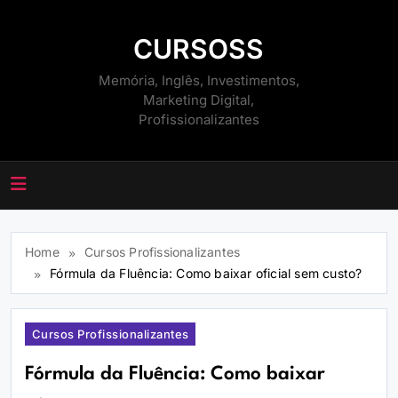
Skip
to
CURSOSS
content
Memória, Inglês, Investimentos,
Marketing Digital,
Profissionalizantes
Home
Cursos Profissionalizantes
Fórmula da Fluência: Como baixar oficial sem custo?
Cursos Profissionalizantes
Fórmula da Fluência: Como baixar