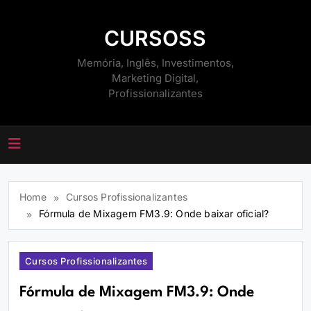
Skip
to
CURSOSS
content
Memória, Inglês, Investimentos,
Marketing Digital,
Profissionalizantes
Home
Cursos Profissionalizantes
Fórmula de Mixagem FM3.9: Onde baixar oficial?
Cursos Profissionalizantes
Fórmula de Mixagem FM3.9: Onde