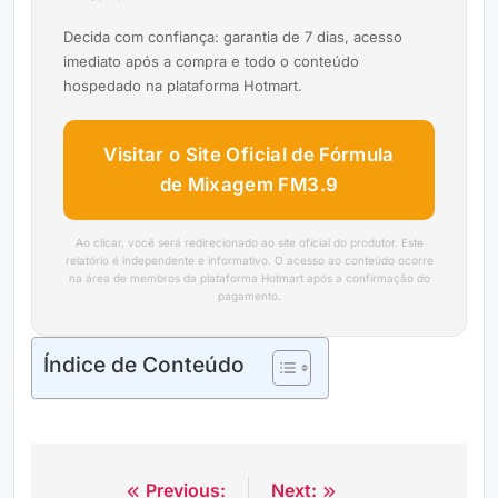
Decida com confiança: garantia de 7 dias, acesso
imediato após a compra e todo o conteúdo
hospedado na plataforma Hotmart.
Visitar o Site Oficial de Fórmula
de Mixagem FM3.9
Ao clicar, você será redirecionado ao site oficial do produtor. Este
relatório é independente e informativo. O acesso ao conteúdo ocorre
na área de membros da plataforma Hotmart após a confirmação do
pagamento.
Índice de Conteúdo
Previous:
Next:
Navegação