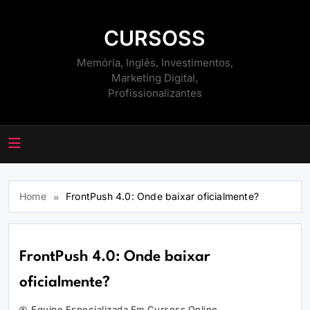
Skip
to
CURSOSS
content
Memória, Inglês, Investimentos,
Marketing Digital,
Profissionalizantes
Home
FrontPush 4.0: Onde baixar oficialmente?
FrontPush 4.0: Onde baixar
oficialmente?
Equipe Especializada Em Cursoss Online