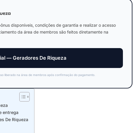
queza
ônus disponíveis, condições de garantia e realizar o acesso
renciamento da área de membros são feitos diretamente na
icial — Geradores De Riqueza
cesso liberado na área de membros após confirmação do pagamento.
ueza
e entrega
es De Riqueza