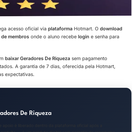
ga acesso oficial via
plataforma
Hotmart. O
download
a de membros
onde o aluno recebe
login
e senha para
tem
baixar Geradores De Riqueza
sem pagamento
tados. A garantia de 7 dias, oferecida pela Hotmart,
s expectativas.
adores De Riqueza
apoio é liberado dentro da plataforma oficial após a