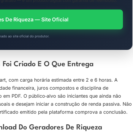
ratuito — é um produto digital com garantia de reembolso.
s De Riqueza — Site Oficial
nado ao site oficial do produtor.
 Foi Criado E O Que Entrega
t, com carga horária estimada entre 2 e 6 horas. A
ade financeira, juros compostos e disciplina de
 em PDF. O público‑alvo são iniciantes que ainda não
ais e desejam iniciar a construção de renda passiva. Não
ertificado emitido pela plataforma comprova a conclusão.
load Do Geradores De Riqueza