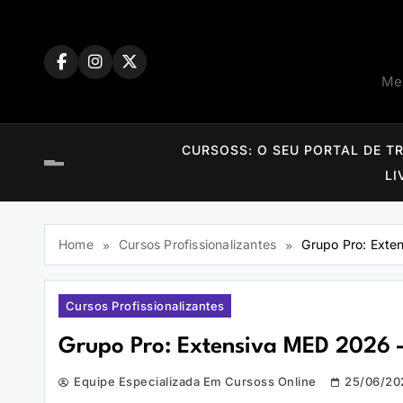
Skip
to
content
Mem
CURSOSS: O SEU PORTAL DE T
LI
Home
Cursos Profissionalizantes
Grupo Pro: Exte
Cursos Profissionalizantes
Grupo Pro: Extensiva MED 2026 –
Equipe Especializada Em Cursoss Online
25/06/20