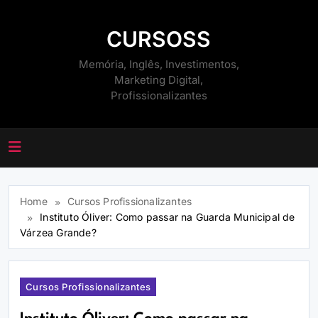
Skip
to
CURSOSS
content
Memória, Inglês, Investimentos,
Marketing Digital,
Profissionalizantes
Home
Cursos Profissionalizantes
Instituto Óliver: Como passar na Guarda Municipal de
Várzea Grande?
Cursos Profissionalizantes