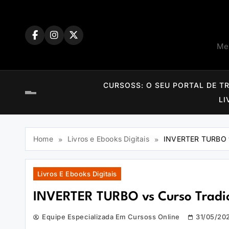
Skip
to
content
Mem
CURSOSS: O SEU PORTAL DE T
LI
Home
Livros e Ebooks Digitais
INVERTER TURBO vs
Livros E Ebooks Digitais
INVERTER TURBO vs Curso Tradici
Equipe Especializada Em Cursoss Online
31/05/20