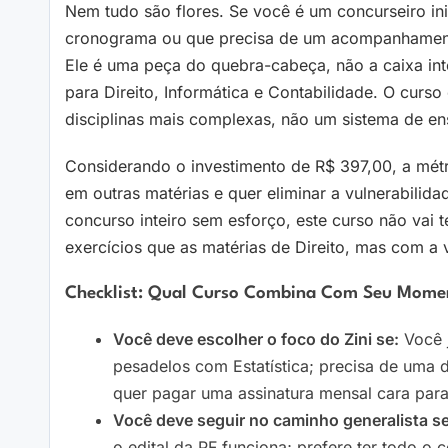
Nem tudo são flores. Se você é um concurseiro in
cronograma ou que precisa de um acompanhamento
Ele é uma peça do quebra-cabeça, não a caixa intei
para Direito, Informática e Contabilidade. O curso
disciplinas mais complexas, não um sistema de en
Considerando o investimento de R$ 397,00, a métr
em outras matérias e quer eliminar a vulnerabili
concurso inteiro sem esforço, este curso não vai 
exercícios que as matérias de Direito, mas com a
Checklist: Qual Curso Combina Com Seu Mome
Você deve escolher o foco do Zini se:
Você j
pesadelos com Estatística; precisa de uma d
quer pagar uma assinatura mensal cara para
Você deve seguir no caminho generalista se
o edital da PF funciona; prefere ter todo 