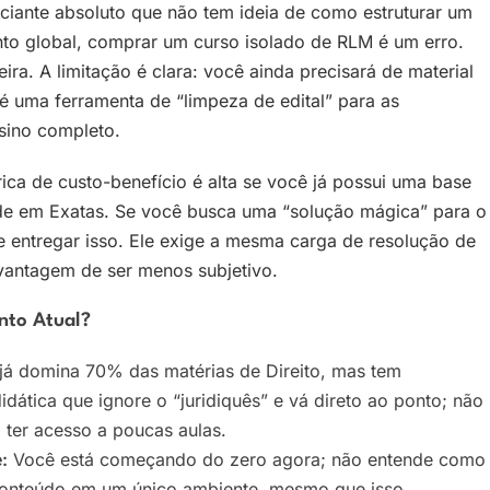
iciante absoluto que não tem ideia de como estruturar um
 global, comprar um curso isolado de RLM é um erro.
ra. A limitação é clara: você ainda precisará de material
 é uma ferramenta de “limpeza de edital” para as
sino completo.
ica de custo-benefício é alta se você já possui uma base
dade em Exatas. Se você busca uma “solução mágica” para o
te entregar isso. Ele exige a mesma carga de resolução de
 vantagem de ser menos subjetivo.
nto Atual?
á domina 70% das matérias de Direito, mas tem
idática que ignore o “juridiquês” e vá direto ao ponto; não
 ter acesso a poucas aulas.
:
Você está começando do zero agora; não entende como
o conteúdo em um único ambiente, mesmo que isso