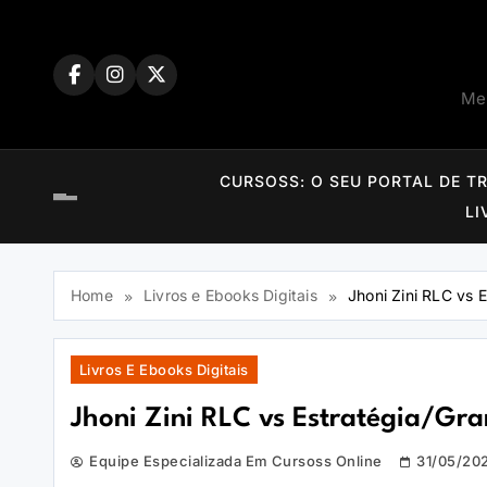
Skip
to
content
Mem
CURSOSS: O SEU PORTAL DE T
LI
Home
Livros e Ebooks Digitais
Jhoni Zini RLC vs 
Livros E Ebooks Digitais
Jhoni Zini RLC vs Estratégia/Gra
Equipe Especializada Em Cursoss Online
31/05/20