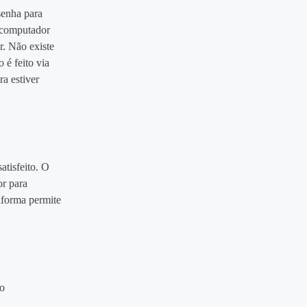
senha para
m computador
. Não existe
 é feito via
a estiver
atisfeito. O
or para
aforma permite
no