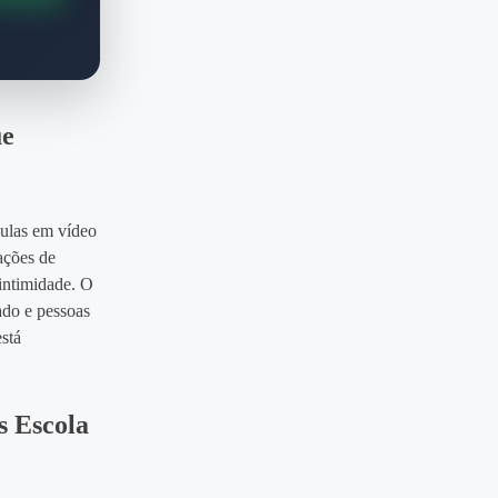
ue
aulas em vídeo
ações de
intimidade. O
ado e pessoas
está
s Escola