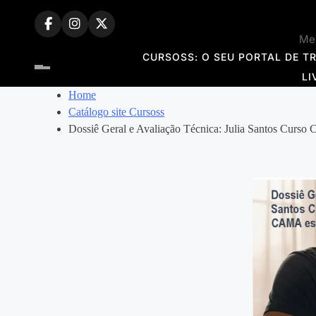
Skip
to
Mem
content
CURSOSS: O SEU PORTAL DE T
LI
Home
Catálogo site Cursoss
Dossiê Geral e Avaliação Técnica: Julia Santos 