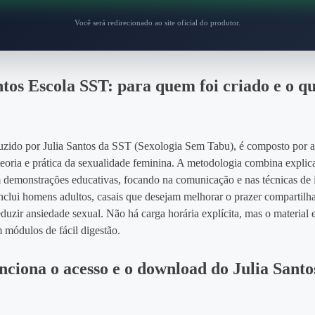
Você será redirecionado ao site oficial do produtor.
ntos Escola SST: para quem foi criado e o q
uzido por Julia Santos da SST (Sexologia Sem Tabu), é composto por 
eoria e prática da sexualidade feminina. A metodologia combina explic
 demonstrações educativas, focando na comunicação e nas técnicas de 
inclui homens adultos, casais que desejam melhorar o prazer compartilh
uzir ansiedade sexual. Não há carga horária explícita, mas o material 
 módulos de fácil digestão.
ciona o acesso e o download do Julia Santo