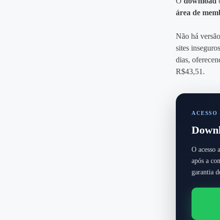
O
download
o
área de mem
Não há versão 
sites insegur
dias, oferece
R$43,51.
ACESSO 
Downl
O acesso a
após a co
garantia 