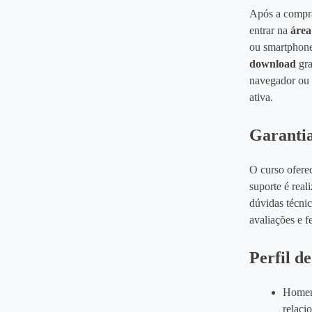
Após a compr
entrar na
áre
ou smartphon
download
gra
navegador ou 
ativa.
Garantia
O curso ofere
suporte é real
dúvidas técni
avaliações e f
Perfil d
Homens
relaci