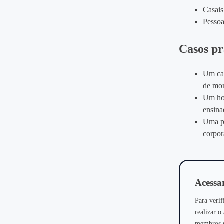
Casais
Pessoa
Casos pr
Um cas
de mom
Um hom
ensina
Uma pa
corpor
Acessar
Para verif
realizar o
membros sã