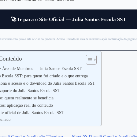
🚀 Ir para o Site Oficial — Julia Santos Escola SST
irecionamento para o site oficial do produtor. Acesso liberado na área de membros após confirmação do pagame
 Conteúdo
 Área de Membros — Julia Santos Escola SST
s Escola SST: para quem foi criado e o que entrega
ona o acesso e o download do Julia Santos Escola SST
suporte do Julia Santos Escola SST
so: quem realmente se beneficia
cos: aplicação real do conteúdo
ite oficial de Julia Santos Escola SST
ionado
ossiê Geral e Avaliação Técnica:
Next:
Dossiê Geral e Avaliação