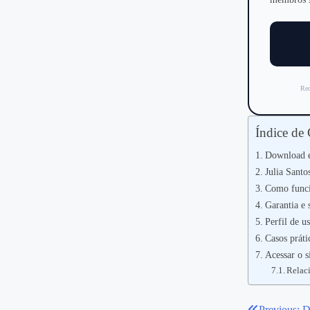
Red
Índice de
Download e
Julia Santo
Como funci
Garantia e 
Perfil de u
Casos práti
Acessar o s
Relac
Previous:
D