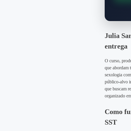
Julia Sa
entrega
O curso, prod
que abordam t
sexologia com
público‑alvo 
que buscam red
organizado em
Como fun
SST