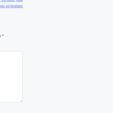
ola sst hotmart
m
*