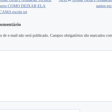
ão
s Curso COMO DEIXAR ELA
santos esc
AMA escola sst
comentário
o de e-mail não será publicado.
Campos obrigatórios são marcados co