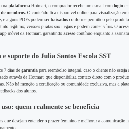
a na
plataforma
Hotmart, o comprador recebe um e‑mail com
login
e 
a de membros
. O conteúdo fica disponível online para visualização e
e, e alguns PDFs podem ser
baixados
conforme permitido pelo produtor
tuito legítimo; versões piratas são ilegais e podem conter vírus. O acesso
app móvel da Hotmart, garantindo
acesso
contínuo enquanto a assinatur
 e suporte do Julia Santos Escola SST
ce 7 dias de
garantia
para reembolso integral, caso o cliente não esteja s
izado através da Hotmart, que disponibiliza contato direto com o produt
cas. Não há menção a certificação ou comunidade exclusiva, mas a plat
eedbacks dos alunos.
e uso: quem realmente se beneficia
 que desejam entender o prazer feminino e melhorar a comunicação 
onamento.