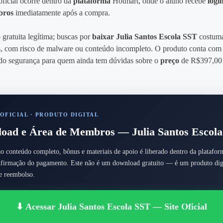
ficial ocorre dentro da
plataforma
Hotmart, onde o aluno recebe
logi
bros
imediatamente após a compra.
gratuita legítima; buscas por
baixar Julia Santos Escola SST
costuma
os, com risco de malware ou conteúdo incompleto. O produto conta co
ndo segurança para quem ainda tem dúvidas sobre o
preço
de R$397,00 
OFICIAL · PRODUTO DIGITAL
oad e Área de Membros — Julia Santos Escol
o conteúdo completo, bônus e materiais de apoio é liberado dentro da plataform
nfirmação do pagamento. Este não é um download gratuito — é um produto dig
de reembolso.
⬇ Acessar Julia Santos Escola SST — Site Oficial