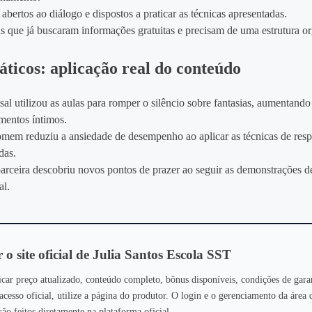
 abertos ao diálogo e dispostos a praticar as técnicas apresentadas.
s que já buscaram informações gratuitas e precisam de uma estrutura o
áticos: aplicação real do conteúdo
al utilizou as aulas para romper o silêncio sobre fantasias, aumentando
entos íntimos.
em reduziu a ansiedade de desempenho ao aplicar as técnicas de resp
das.
rceira descobriu novos pontos de prazer ao seguir as demonstrações d
al.
 o site oficial de Julia Santos Escola SST
icar preço atualizado, conteúdo completo, bônus disponíveis, condições de gara
 acesso oficial, utilize a página do produtor. O login e o gerenciamento da área 
o feitos diretamente na plataforma oficial.