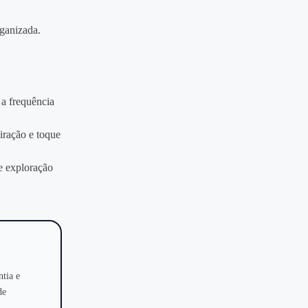
rganizada.
 a frequência
iração e toque
e exploração
ntia e
de