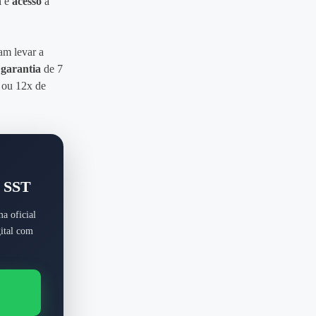
n
e
acesso
à
m levar a
m
garantia
de 7
ou 12x de
a SST
a oficial
ital com