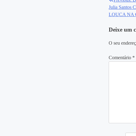
Navegaç
Julia Santo
de
LOUCA NA C
Post
Deixe um 
O seu endereç
Comentário
*