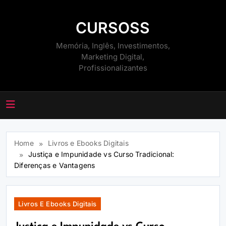
Skip
to
CURSOSS
content
Memória, Inglês, Investimentos,
Marketing Digital,
Profissionalizantes
Home
Livros e Ebooks Digitais
Justiça e Impunidade vs Curso Tradicional:
Diferenças e Vantagens
Livros E Ebooks Digitais