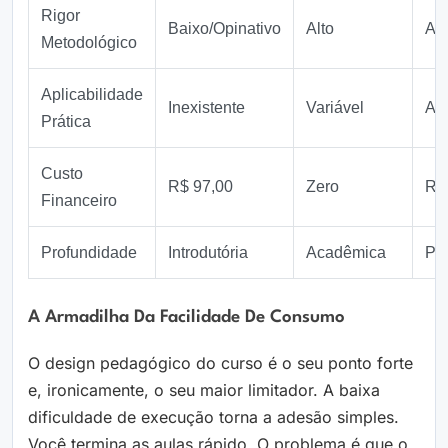
Rigor
Baixo/Opinativo
Alto
Alt
Metodológico
Aplicabilidade
Inexistente
Variável
Alt
Prática
Custo
R$ 97,00
Zero
R$
Financeiro
Profundidade
Introdutória
Acadêmica
Pro
A Armadilha Da Facilidade De Consumo
O design pedagógico do curso é o seu ponto forte
e, ironicamente, o seu maior limitador. A baixa
dificuldade de execução torna a adesão simples.
Você termina as aulas rápido. O problema é que o