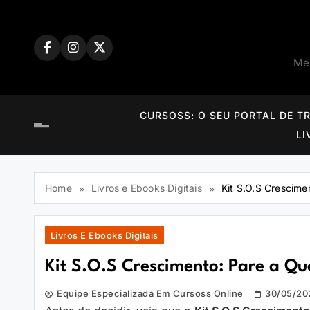
Skip
to
content
Mem
CURSOSS: O SEU PORTAL DE T
LI
Home
Livros e Ebooks Digitais
Kit S.O.S Crescim
Livros E Ebooks Digitais
Kit S.O.S Crescimento: Pare a Q
Equipe Especializada Em Cursoss Online
30/05/20