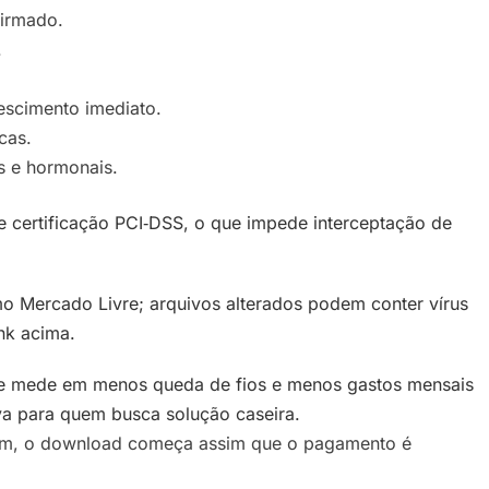
irmado.
.
rescimento imediato.
cas.
s e hormonais.
e certificação PCI‑DSS, o que impede interceptação de
o Mercado Livre; arquivos alterados podem conter vírus
nk acima.
 se mede em menos queda de fios e menos gastos mensais
iva para quem busca solução caseira.
m, o download começa assim que o pagamento é