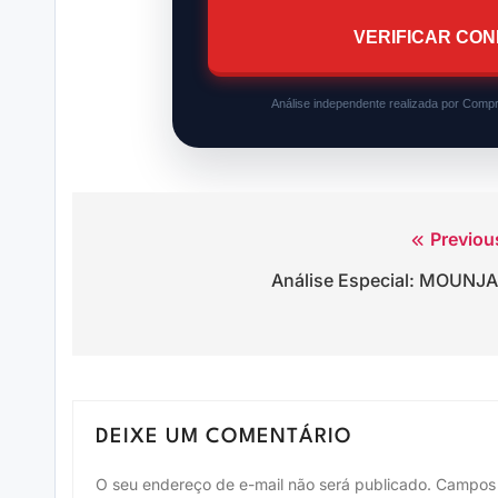
VERIFICAR CON
Análise independente realizada por Compr
Previou
Navegação
Análise Especial: MOUNJ
de
Post
DEIXE UM COMENTÁRIO
O seu endereço de e-mail não será publicado.
Campos 