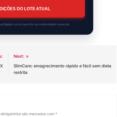
DIÇÕES DO LOTE ATUAL
asDigitais.com.br para fins de conformidade comercial.
s:
Next:
AX
SlimCare: emagrecimento rápido e fácil sem dieta
restrita
obrigatórios são marcados com
*