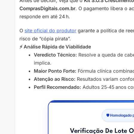
Antes de decidir, veja que o
Kit S.O.S Crescimento
ComprasDigitais.com.br
. O pagamento libera o a
responde em até 24 h.
O
site oficial do produtor
garante a política de ree
risco de “cópia pirata”.
⚡ Análise Rápida de Viabilidade
Veredicto Técnico:
Resolve a queda de cabel
implica.
Maior Ponto Forte:
Fórmula clínica combinad
Atenção ao Risco:
Resultados variam confor
Perfil Recomendado:
Adultos 25‑45 anos com
🛡️ Homologado 
Verificação De Lote O