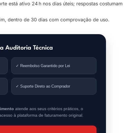
te está ativo 24 h nos dias úteis; respostas costumam
m, dentro de 30 dias com comprovação de uso.
a Auditoria Técnica
✓ Reembolso Garantido por Lei
✓ Suporte Direto ao Comprador
cimento
atende aos seus critérios práticos, o
cesso à plataforma de faturamento original.