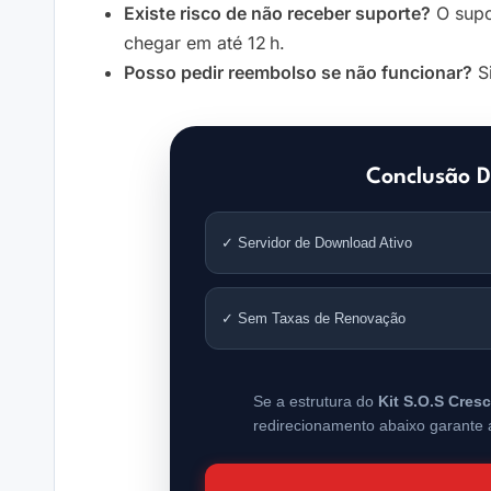
Existe risco de não receber suporte?
O supor
chegar em até 12 h.
Posso pedir reembolso se não funcionar?
Si
Conclusão D
✓ Servidor de Download Ativo
✓ Sem Taxas de Renovação
Se a estrutura do
Kit S.O.S Cres
redirecionamento abaixo garante a